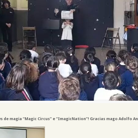
ows de magia “Magic Circus” e “ImagicNation”! Gracias mago Adolfo An