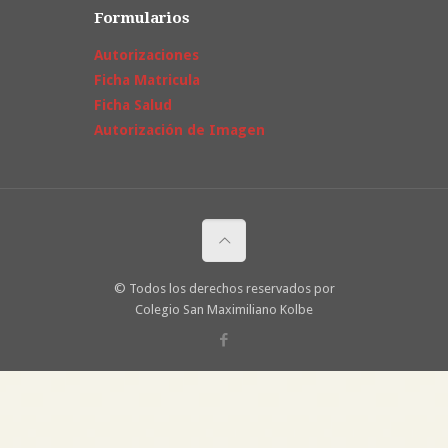
Formularios
Autorizaciones
Ficha Matricula
Ficha Salud
Autorización de Imagen
© Todos los derechos reservados por
Colegio San Maximiliano Kolbe
sikisken cekik gözlü
japon porno
ve citir lolitalardan olusan atesli
tamporn
ların
degerini bilin. en azgın ve doyumsuz
yanci
lar bu sitelerde. amator lerden
olusan
porno türk
videolarini izleyin. cok ama cok
izlesene lan
donuyor turk
pornoları ve
izmirciler
dunyasinda.