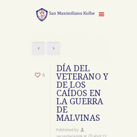
DÍA DEL
6
VETERANO Y
DE LOS
CAÍDOS EN
LA GUERRA
DE
MALVINAS
Published by
secundariasmk
at
abril 23,